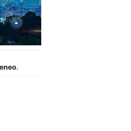
teneo
.